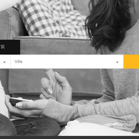
IR
ville