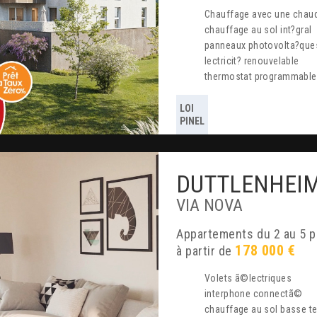
chauffage avec une chaud
chauffage au sol int?gral
panneaux photovolta?ques 
lectricit? renouvelable
thermostat programmable
LOI
PINEL
DUTTLENHEI
VIA NOVA
appartements du 2 au 5 
178 000 €
à partir de
volets ã©lectriques
interphone connectã©
chauffage au sol basse 