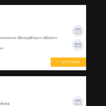
sommations ã©nergã©tiques rã©duites
ues
DÉCOUVRIR
pièces