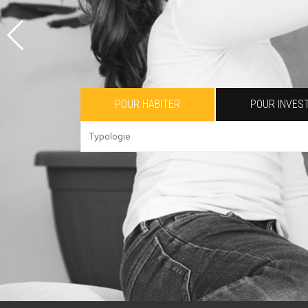
POUR HABITER
POUR INVEST
typologie