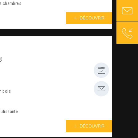
es chambres
DÉCOUVRIR
8
n bois
oulissante
DÉCOUVRIR