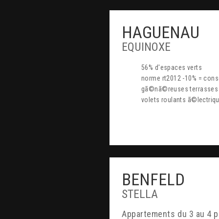
HAGUENAU
EQUINOXE
56% d'espaces verts
norme rt2012 -10% = con
gã©nã©reuses terrasses
volets roulants ã©lectriq
BENFELD
STELLA
appartements du 3 au 4 