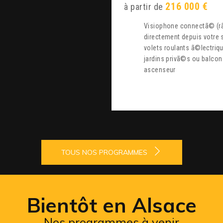
216 000 €
à partir de
visiophone connectã© (rã©pondez et ouvrez ã vos visiteurs
directement depuis votre
volets roulants ã©lectriq
jardins privã©s ou balcon
ascenseur
TOUS NOS PROGRAMMES
Bientôt en Alsace
Nos programmes à venir