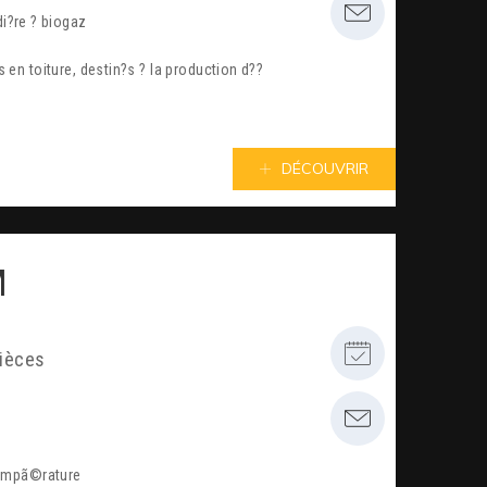
i?re ? biogaz
en toiture, destin?s ? la production d??
DÉCOUVRIR
M
pièces
tempã©rature