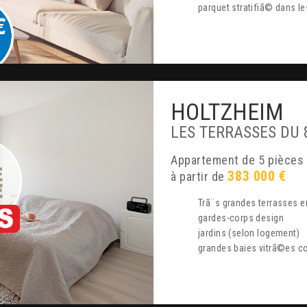
parquet stratifiã© dans l
HOLTZHEIM
LES TERRASSES DU 
appartement de 5 pièces
383 000 €
à partir de
trã¨s grandes terrasses e
gardes-corps design
jardins (selon logement)
grandes baies vitrã©es c