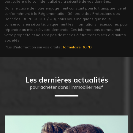
particulière à la confidentialité et la sécurité de vos données.
Dans le cadre de notre engagement constant pour la transparence et
conformément à la Réglementation Générale des Protections des
Données (RGPD UE 2016/679), nous vous indiquons que nous
conservons en sécurité, uniquement les informations nécessaires pour
répondre au mieux à votre demande. Ces informations demeurent
votre propriété et ne sont pas destinées à être transmises à d’autres
sociétés.
Plus d'information sur vos droits :
formulaire RGPD
Les dernières actualités
pour acheter dans l'immobilier neuf