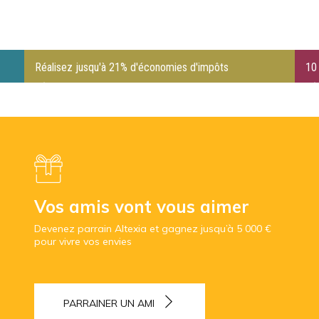
Réalisez jusqu'à 21% d'économies d'impôts
10 
Vos amis vont vous aimer
Devenez parrain Altexia et gagnez jusqu’à 5 000 €
pour vivre vos envies
PARRAINER UN AMI