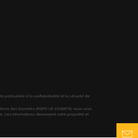
articulière à la confidentialité et la sécurité de
ctions des Données (RGPD UE 2016/679), nous vous
. Ces informations demeurent votre propriété et