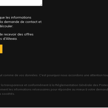
que les informations
de la demande de contact et
découler.
de recevoir des offres
 d'Altexia.
out comme de vos données. C'est pourquoi nous accordons une attention toute p
 la transparence et conformément à la Réglementation Générale des Prote
ement les informations nécessaires pour répondre au mieux à votre demande
s sociétés.