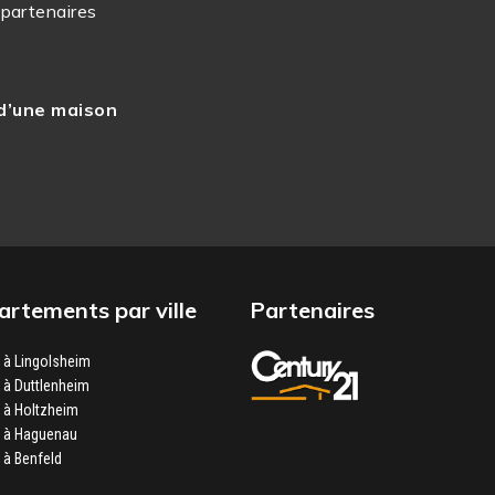
 partenaires
La résidence Domaine
architecture conviviale
grès des Vosges ou enco
 d’une maison
rtements par ville
Partenaires
à Lingolsheim
à Duttlenheim
 à Holtzheim
 à Haguenau
à Benfeld