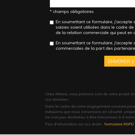
* champs obligatoires
En soumettant ce formulaire, j'accepte 
saisies soient utilisées dans le cadre 
de la relation commerciale qui peut en 
En soumettant ce formulaire, j'accepte 
commerciales de la part des partenaires
ENVOYER
1
Chez Altexia, nous prenons soin de votre projet, t
vos données.
Dans le cadre de notre engagement constant pour
indiquons que nous conservons en sécurité, uniqu
ne sont pas destinées à être transmises à d’autre
Plus d'information sur vos droits :
formulaire RGPD