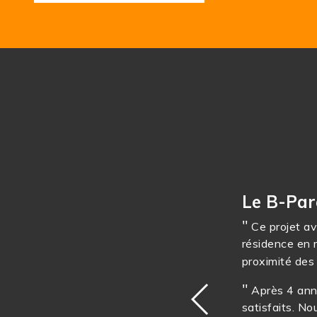
Le B-Par
d’origine de la maison
Ce projet av
gramme a été très bien
résidence en m
u lotissement dans
proximité des
Après 4 ann
occupant d’une maison
satisfaits. N