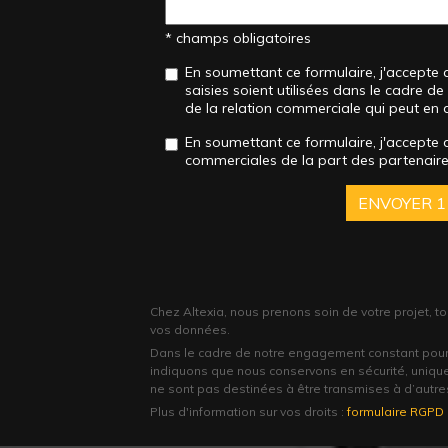
* champs obligatoires
En soumettant ce formulaire, j'accepte 
saisies soient utilisées dans le cadre 
de la relation commerciale qui peut en 
En soumettant ce formulaire, j'accepte 
commerciales de la part des partenaires
ENVOYER
1
Chez Altexia, nous prenons soin de votre projet, t
vos données.
Dans le cadre de notre engagement constant pour
indiquons que nous conservons en sécurité, uniqu
ne sont pas destinées à être transmises à d’autre
Plus d'information sur vos droits :
formulaire RGPD