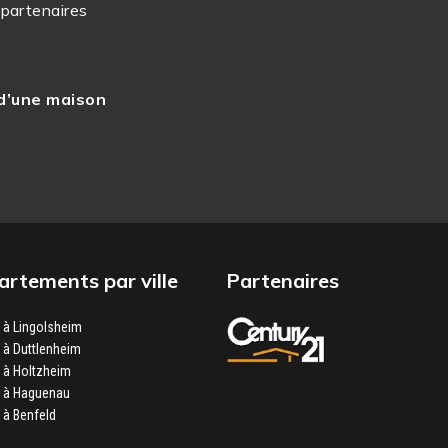
 partenaires
La résidence Domaine
architecture conviviale
grès des Vosges ou enco
 d’une maison
rtements par ville
Partenaires
à Lingolsheim
à Duttlenheim
 à Holtzheim
 à Haguenau
à Benfeld