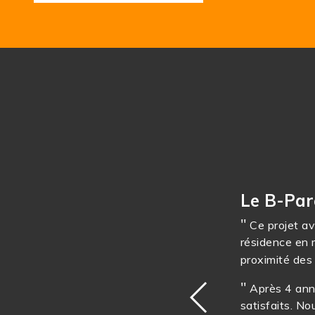
Le B-Par
d’origine de la maison
Ce projet av
gramme a été très bien
résidence en m
u lotissement dans
proximité des
Après 4 ann
occupant d’une maison
satisfaits. N