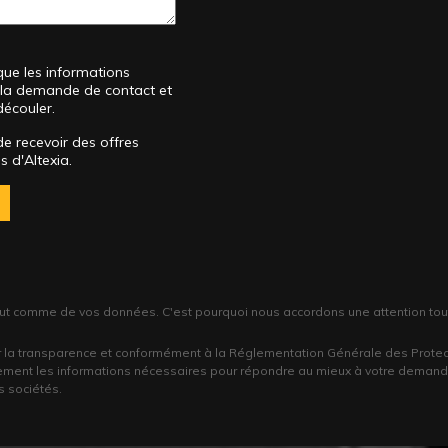
que les informations
de la demande de contact et
découler.
de recevoir des offres
 d'Altexia.
out comme de vos données. C'est pourquoi nous accordons une attention toute p
 la transparence et conformément à la Réglementation Générale des Prote
ement les informations nécessaires pour répondre au mieux à votre demande
s sociétés.